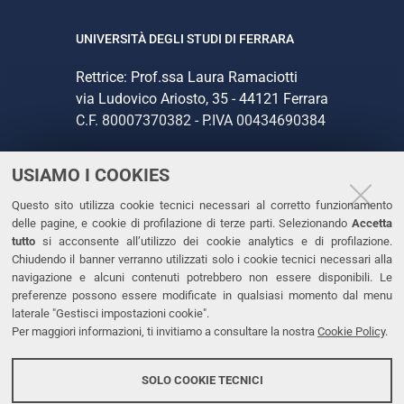
UNIVERSITÀ DEGLI STUDI DI FERRARA
Rettrice: Prof.ssa Laura Ramaciotti
via Ludovico Ariosto, 35 - 44121 Ferrara
C.F. 80007370382 - P.IVA 00434690384
USIAMO I COOKIES
CONTATTI
Questo sito utilizza cookie tecnici necessari al corretto funzionamento
Tel. +39 0532 293111
delle pagine, e cookie di profilazione di terze parti. Selezionando
Accetta
Fax. +39 0532 293031
tutto
si acconsente all’utilizzo dei cookie analytics e di profilazione.
PEC
Chiudendo il banner verranno utilizzati solo i cookie tecnici necessari alla
navigazione e alcuni contenuti potrebbero non essere disponibili. Le
preferenze possono essere modificate in qualsiasi momento dal menu
LINKS
laterale "Gestisci impostazioni cookie".
Per maggiori informazioni, ti invitiamo a consultare la nostra
Cookie Policy
.
Accessibilità
Dichiarazione di accessibilità
SOLO COOKIE TECNICI