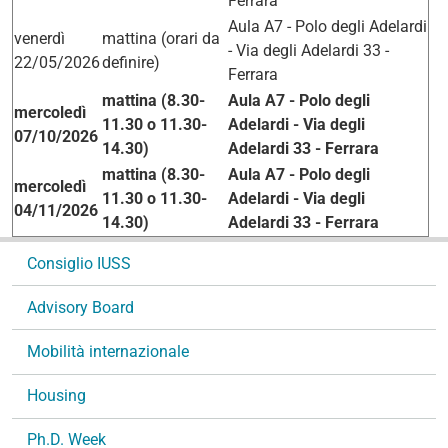
Ferrara
Aula A7 - Polo degli Adelardi
venerdì
mattina (orari da
- Via degli Adelardi 33 -
22/05/2026
definire)
Ferrara
mattina (8.30-
Aula A7 - Polo degli
mercoledì
11.30 o 11.30-
Adelardi - Via degli
07/10/2026
14.30)
Adelardi 33 - Ferrara
mattina (8.30-
Aula A7 - Polo degli
mercoledì
11.30 o 11.30-
Adelardi - Via degli
04/11/2026
14.30)
Adelardi 33 - Ferrara
N
Consiglio IUSS
a
v
Advisory Board
i
g
Mobilità internazionale
a
Housing
z
i
Ph.D. Week
o