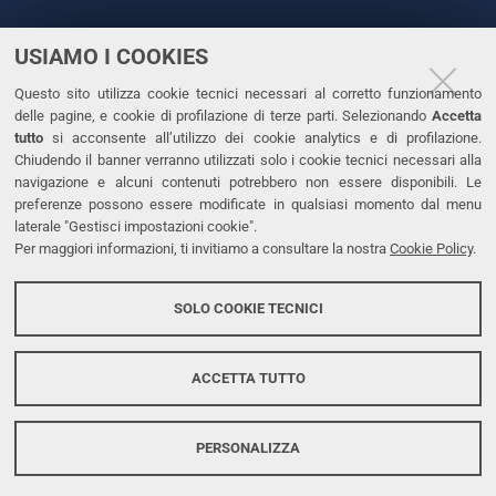
USIAMO I COOKIES
CONTATTI
Questo sito utilizza cookie tecnici necessari al corretto funzionamento
Tel. +39 0532 293111
delle pagine, e cookie di profilazione di terze parti. Selezionando
Accetta
Fax. +39 0532 293031
tutto
si acconsente all’utilizzo dei cookie analytics e di profilazione.
PEC
Chiudendo il banner verranno utilizzati solo i cookie tecnici necessari alla
navigazione e alcuni contenuti potrebbero non essere disponibili. Le
preferenze possono essere modificate in qualsiasi momento dal menu
LINKS
laterale "Gestisci impostazioni cookie".
Per maggiori informazioni, ti invitiamo a consultare la nostra
Cookie Policy
.
Accessibilità
Dichiarazione di accessibilità
SOLO COOKIE TECNICI
Protezione dati personali
Cookies
ACCETTA TUTTO
PERSONALIZZA
Copyright @ 2026, Università di Ferrara