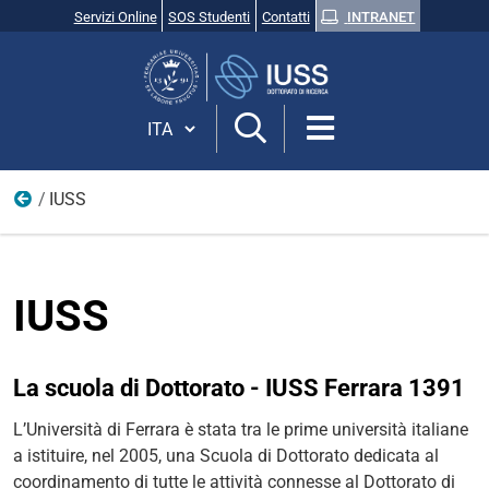
Servizi Online
SOS Studenti
Contatti
INTRANET
Cerca
nel
sito
Cambia lingua
IUSS
Home
IUSS
La scuola di Dottorato - IUSS Ferrara 1391
L’Università di Ferrara è stata tra le prime università italiane
a istituire, nel 2005, una Scuola di Dottorato dedicata al
coordinamento di tutte le attività connesse al Dottorato di