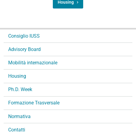
Housing
N
Consiglio IUSS
a
v
Advisory Board
i
g
Mobilità internazionale
a
Housing
z
i
Ph.D. Week
o
n
Formazione Trasversale
e
Normativa
Contatti