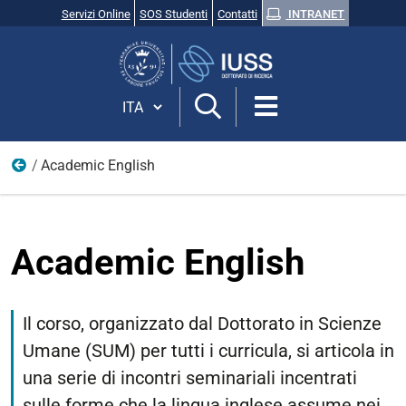
Servizi Online
SOS Studenti
Contatti
INTRANET
Cerca
nel
sito
Cambia lingua
Academic English
Attività trasversale 2026
Academic English
Il corso, organizzato dal Dottorato in Scienze
Umane (SUM) per tutti i curricula, si articola in
una serie di incontri seminariali incentrati
sulle forme che la lingua inglese assume nei