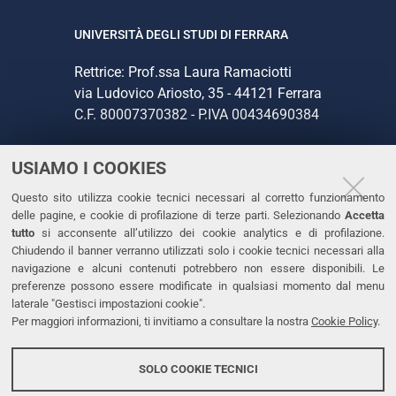
UNIVERSITÀ DEGLI STUDI DI FERRARA
Rettrice: Prof.ssa Laura Ramaciotti
via Ludovico Ariosto, 35 - 44121 Ferrara
C.F. 80007370382 - P.IVA 00434690384
USIAMO I COOKIES
CONTATTI
Questo sito utilizza cookie tecnici necessari al corretto funzionamento
Tel. +39 0532 293111
delle pagine, e cookie di profilazione di terze parti. Selezionando
Accetta
Fax. +39 0532 293031
tutto
si acconsente all’utilizzo dei cookie analytics e di profilazione.
PEC
Chiudendo il banner verranno utilizzati solo i cookie tecnici necessari alla
navigazione e alcuni contenuti potrebbero non essere disponibili. Le
preferenze possono essere modificate in qualsiasi momento dal menu
LINKS
laterale "Gestisci impostazioni cookie".
Per maggiori informazioni, ti invitiamo a consultare la nostra
Cookie Policy
.
Accessibilità
Dichiarazione di accessibilità
SOLO COOKIE TECNICI
Protezione dati personali