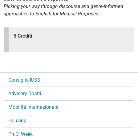
Picking your way through discourse and genre-informed
approaches to English for Medical Purposes.
5 Crediti
N
Consiglio IUSS
a
v
Advisory Board
i
g
Mobilità internazionale
a
Housing
z
i
Ph.D. Week
o