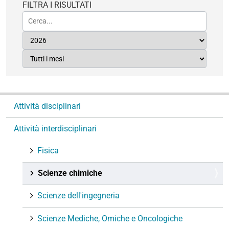
FILTRA I RISULTATI
N
Attività disciplinari
a
v
Attività interdisciplinari
i
g
Fisica
a
Scienze chimiche
z
i
Scienze dell'ingegneria
o
n
Scienze Mediche, Omiche e Oncologiche
e