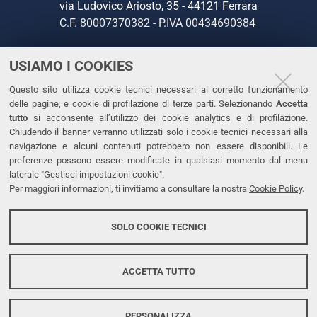
via Ludovico Ariosto, 35 - 44121 Ferrara
C.F. 80007370382 - P.IVA 00434690384
USIAMO I COOKIES
CONTATTI
Questo sito utilizza cookie tecnici necessari al corretto funzionamento
Tel. +39 0532 293111
delle pagine, e cookie di profilazione di terze parti. Selezionando
Accetta
Fax. +39 0532 293031
tutto
si acconsente all’utilizzo dei cookie analytics e di profilazione.
PEC
Chiudendo il banner verranno utilizzati solo i cookie tecnici necessari alla
navigazione e alcuni contenuti potrebbero non essere disponibili. Le
preferenze possono essere modificate in qualsiasi momento dal menu
LINKS
laterale "Gestisci impostazioni cookie".
Per maggiori informazioni, ti invitiamo a consultare la nostra
Cookie Policy
.
Accessibilità
Dichiarazione di accessibilità
SOLO COOKIE TECNICI
Protezione dati personali
Cookies
ACCETTA TUTTO
PERSONALIZZA