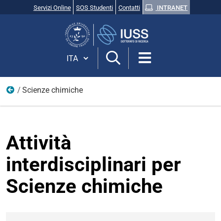
Servizi Online
SOS Studenti
Contatti
INTRANET
Cerca
nel
sito
Cambia lingua
Scienze chimiche
Attività interdisciplinari
Attività
interdisciplinari per
Scienze chimiche