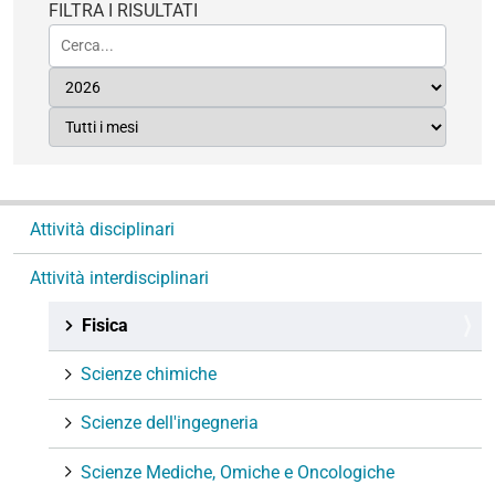
FILTRA I RISULTATI
N
Attività disciplinari
a
v
Attività interdisciplinari
i
g
Fisica
a
Scienze chimiche
z
i
Scienze dell'ingegneria
o
n
Scienze Mediche, Omiche e Oncologiche
e