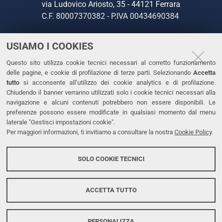
via Ludovico Ariosto, 35 - 44121 Ferrara
C.F. 80007370382 - P.IVA 00434690384
USIAMO I COOKIES
CONTATTI
Questo sito utilizza cookie tecnici necessari al corretto funzionamento
Tel. +39 0532 293111
delle pagine, e cookie di profilazione di terze parti. Selezionando
Accetta
Fax. +39 0532 293031
tutto
si acconsente all’utilizzo dei cookie analytics e di profilazione.
PEC
Chiudendo il banner verranno utilizzati solo i cookie tecnici necessari alla
navigazione e alcuni contenuti potrebbero non essere disponibili. Le
preferenze possono essere modificate in qualsiasi momento dal menu
LINKS
laterale "Gestisci impostazioni cookie".
Per maggiori informazioni, ti invitiamo a consultare la nostra
Cookie Policy
.
Accessibilità
Dichiarazione di accessibilità
SOLO COOKIE TECNICI
Protezione dati personali
Cookies
ACCETTA TUTTO
PERSONALIZZA