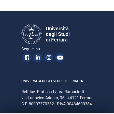
z
i
o
n
Università
e
degli Studi
di Ferrara
Seguici su
Facebook
Linkedin
Instagram
Youtube
UNIVERSITÀ DEGLI STUDI DI FERRARA
Rettrice: Prof.ssa Laura Ramaciotti
via Ludovico Ariosto, 35 - 44121 Ferrara
C.F. 80007370382 - P.IVA 00434690384