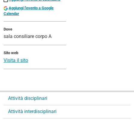
Aggiungi l'evento a Google
Calendar
Dove
sala consiliare corpo A
Sito web
Visita il sito
N
Attività disciplinari
a
v
Attività interdisciplinari
i
g
a