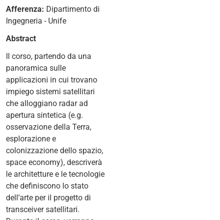
2025-
Afferenza:
Dipartimento di
09-
Ingegneria - Unife
09T10:00:00+02:00
Abstract
2025-
Il corso, partendo da una
09-
panoramica sulle
09T14:00:00+02:00
applicazioni in cui trovano
CFU:
impiego sistemi satellitari
1
che alloggiano radar ad
apertura sintetica (e.g.
osservazione della Terra,
esplorazione e
colonizzazione dello spazio,
space economy), descriverà
le architetture e le tecnologie
che definiscono lo stato
dell’arte per il progetto di
transceiver satellitari.