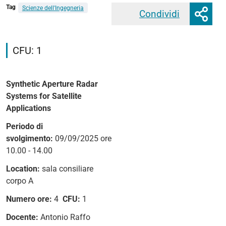
Mos
Tag
Scienze dell'Ingegneria
Condividi
Faceb
o
nas
https://iuss.unife.it/it/eventi-
opz
e-
CFU: 1
di
attivita/disciplinari/attivita/synthetic-
con
aperture-
radar-
Synthetic Aperture Radar
systems-
Systems for Satellite
for-
Applications
satellite-
Periodo di
applications
svolgimento:
09/09/2025 ore
Synthetic
10.00 - 14.00
Aperture
Location:
sala consiliare
Radar
corpo A
Systems
for
Numero ore:
4
CFU:
1
Satellite
Docente:
Antonio Raffo
Applications