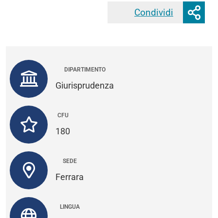
Mos
Condividi
Faceb
o
nas
opz
di
con
DIPARTIMENTO
Giurisprudenza
CFU
180
SEDE
Ferrara
LINGUA