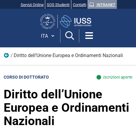
Servizi Online
SOS Studenti
Contatti
INTRANET
Cerca
nel
sito
Cambia lingua
Diritto dell’Unione Europea e Ordinamenti Nazionali
Corsi
CORSO DI DOTTORATO
Iscrizioni aperte
Diritto dell’Unione
Europea e Ordinamenti
Nazionali