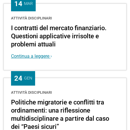
14
MAR
ATTIVITÀ DISCIPLINARI
I contratti del mercato finanziario.
Questioni applicative irrisolte e
problemi attuali
Continua a leggere
24
GEN
1
ATTIVITÀ DISCIPLINARI
CFU
Politiche migratorie e conflitti tra
ordinamenti: una riflessione
multidisciplinare a partire dal caso
dei “Paesi sicuri”