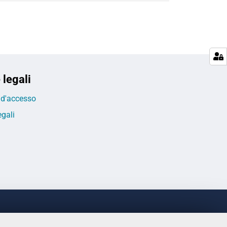
 legali
o d'accesso
egali
LINKS