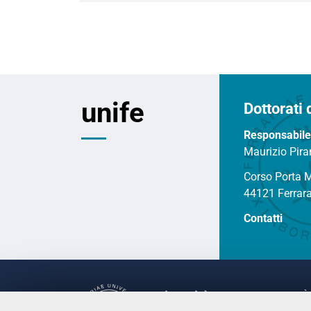
unife
Dottorati 
Responsabile
Maurizio Pira
Corso Porta 
44121 Ferrar
Contatti
Università
UNIVERSITÀ 