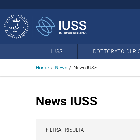
Cerca
nel
sito
IUSS
DOTTORATO DI RI
Home
News
News IUSS
News IUSS
FILTRA I RISULTATI