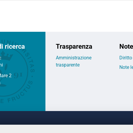
di ricerca
Trasparenza
Note
:
Amministrazione
Diritt
ni
trasparente
Note l
Mare 2
a
DEGLI STUDI DI FERRARA
CONTATTI