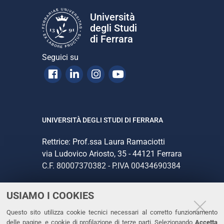
n
Università
e
degli Studi
di Ferrara
Seguici su
Facebook
Linkedin
Instagram
Youtube
UNIVERSITÀ DEGLI STUDI DI FERRARA
Rettrice: Prof.ssa Laura Ramaciotti
via Ludovico Ariosto, 35 - 44121 Ferrara
C.F. 80007370382 - P.IVA 00434690384
USIAMO I COOKIES
CONTATTI
Questo sito utilizza cookie tecnici necessari al corretto funzionamento
Tel. +39 0532 293111
delle pagine, e cookie di profilazione di terze parti. Selezionando
Accetta