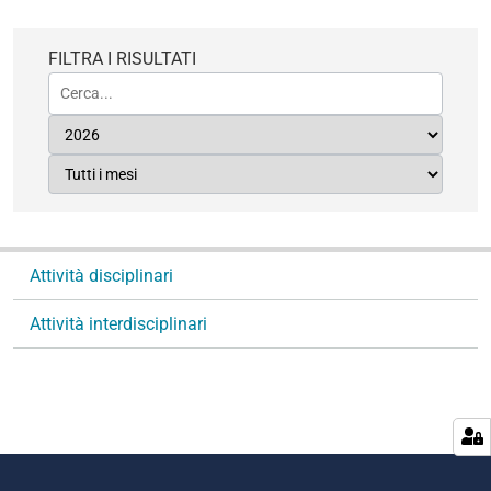
FILTRA I RISULTATI
N
Attività disciplinari
a
v
Attività interdisciplinari
i
g
a
z
i
o