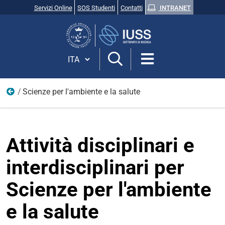
Servizi Online
SOS Studenti
Contatti
INTRANET
Cerca
nel
sito
Cambia lingua
Scienze per l'ambiente e la salute
Archivi attività disciplinari
Attività disciplinari e
interdisciplinari per
Scienze per l'ambiente
e la salute