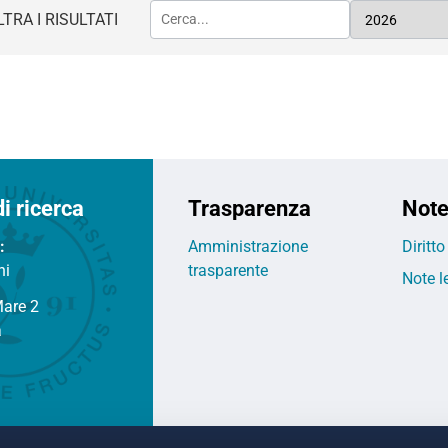
LTRA I RISULTATI
di ricerca
Trasparenza
Note
:
Amministrazione
Diritt
ni
trasparente
Note l
Mare 2
a