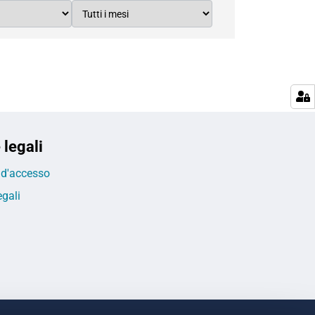
 legali
o d'accesso
egali