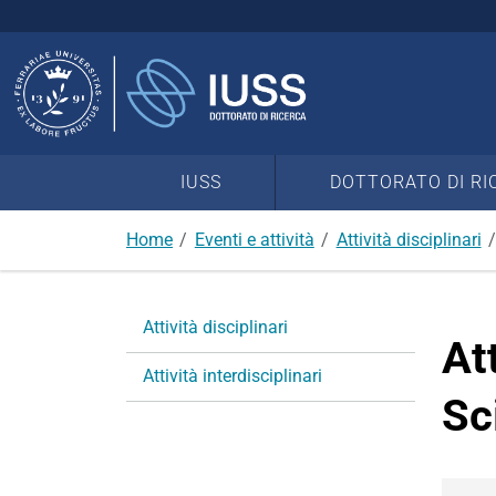
Cerca
nel
sito
IUSS
DOTTORATO DI RI
Home
Eventi e attività
Attività disciplinari
N
Attività disciplinari
a
At
v
Attività interdisciplinari
i
Sc
g
a
z