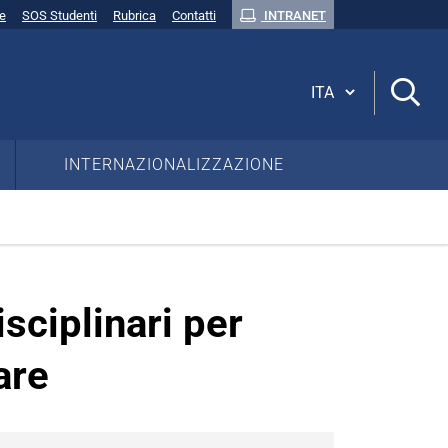
ne
SOS Studenti
Rubrica
Contatti
INTRANET
Cambia lingua
INTERNAZIONALIZZAZIONE
isciplinari per
are