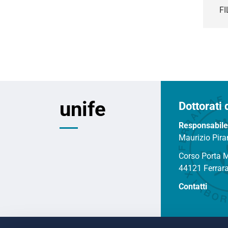
i
FI
o
n
e
unife
Dottorati 
Responsabile
Maurizio Pira
Corso Porta 
44121 Ferrar
Contatti