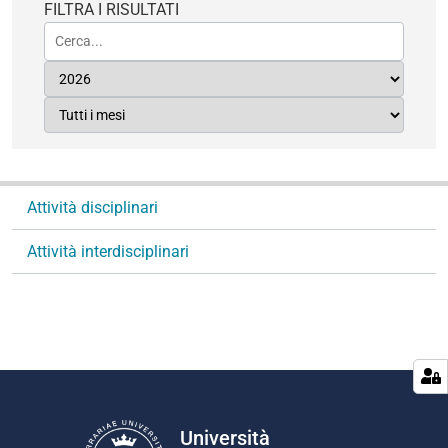
FILTRA I RISULTATI
N
Attività disciplinari
a
v
Attività interdisciplinari
i
g
a
z
i
o
n
Università
e