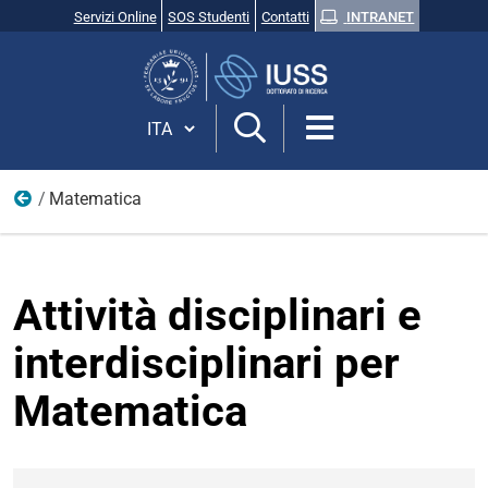
Servizi Online
SOS Studenti
Contatti
INTRANET
Cerca
nel
sito
Cambia lingua
Matematica
Archivi attività disciplinari
Attività disciplinari e
interdisciplinari per
Matematica