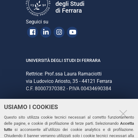
degli Studi
di Ferrara
Seguici su
Facebook
Linkedin
Instagram
Youtube
UNIVERSITÀ DEGLI STUDI DI FERRARA
Rettrice: Prof.ssa Laura Ramaciotti
via Ludovico Ariosto, 35 - 44121 Ferrara
C.F. 80007370382 - P.IVA 00434690384
USIAMO I COOKIES
CONTATTI
Questo sito utilizza cookie tecnici necessari al corretto funzionamento
Tel. +39 0532 293111
delle pagine, e cookie di profilazione di terze parti. Selezionando
Accetta
Fax. +39 0532 293031
tutto
si acconsente all’utilizzo dei cookie analytics e di profilazione.
PEC
Chiudendo il banner verranno utilizzati solo i cookie tecnici necessari alla